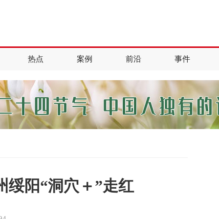
热点
案例
前沿
事件
绥阳“洞穴＋”走红
894