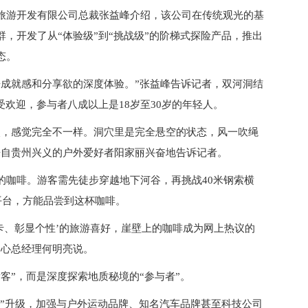
旅游开发有限公司总裁张益峰介绍，该公司在传统观光的基
，开发了从“体验级”到“挑战级”的阶梯式探险产品，推出
态。
来成就感和分享欲的深度体验。”张益峰告诉记者，双河洞结
受欢迎，参与者八成以上是18岁至30岁的年轻人。
次，感觉完全不一样。洞穴里是完全悬空的状态，风一吹绳
来自贵州兴义的户外爱好者阳家丽兴奋地告诉记者。
的咖啡。游客需先徒步穿越地下河谷，再挑战40米钢索横
平台，方能品尝到这杯咖啡。
卡、彰显个性’的旅游喜好，崖壁上的咖啡成为网上热议的
中心总经理何明亮说。
客”，而是深度探索地质秘境的“参与者”。
牌”升级，加强与户外运动品牌、知名汽车品牌甚至科技公司