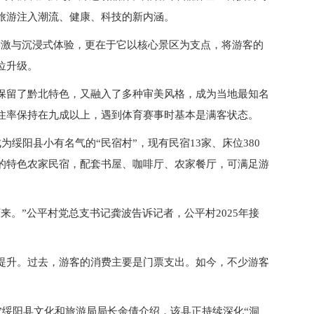
旅游注入潮流、健康、科技的新内涵。
刺激与沉浸式体验，更在于它以核心景区为支点，将游客的
位升级。
保留了黔北特色，又融入了多种审美风格，成为当地最知名
住率保持在九成以上，遇到体育赛事时基本是满客状态。
绥阳县小有名气的“民宿村”，现有民宿13家、床位380
的特色农家民宿，配套书屋、咖啡厅、农家餐厅，可满足游
来。”公平村党总支书记龚波告诉记者，公平村2025年接
提升。过去，游客的消费主要是门票支出。如今，不少游客
。”绥阳县文化和旅游局局长余倩介绍，该县正持续深化“洞