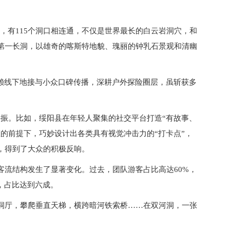
里，有115个洞口相连通，不仅是世界最长的白云岩洞穴，和
第一长洞，以雄奇的喀斯特地貌、瑰丽的钟乳石景观和清幽
依赖线下地接与小众口碑传播，深耕户外探险圈层，虽斩获多
共振。比如，绥阳县在年轻人聚集的社交平台打造“有故事、
的前提下，巧妙设计出各类具有视觉冲击力的“打卡点”，
，得到了大众的积极反响。
客流结构发生了显著变化。过去，团队游客占比高达60%，
，占比达到六成。
洞厅，攀爬垂直天梯，横跨暗河铁索桥……在双河洞，一张