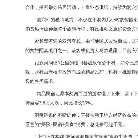
合作，探索举办跨界活动，丰富业态供给，持续为洞穴
“洞穴+”的独特魅力，不仅在于洞内几小时的惊险
消费热情延伸至整个旅游行程，有效推动文旅消费全方
紧邻双河洞的双河客栈，由当地民居改造而成，既
的文旅配套项目之一。该客栈负责人马杰透露，目前入
距双河洞仅3公里的绥阳县温泉镇公平村，如今已成为
张，既有由老校舍改造而成的精品民宿，也有一批新建
客的各类需求。
“精品民宿让原本匆匆而过的游客慢了下来、留了下
待游客3.8万人次，同比增长53%。
消费链条的不断延伸，直接带动了地方经济收益的
愿意为“探险+民宿+美食”消费，总花费可超千元。
“我们正在构建‘双河溶洞群洞穴旅居’旅游生态圈