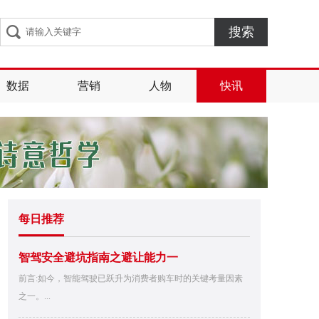
搜索
数据
营销
人物
快讯
每日推荐
智驾安全避坑指南之避让能力一
前言:如今，智能驾驶已跃升为消费者购车时的关键考量因素
之一。...