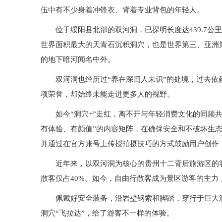
伍中有不少身着冲锋衣、背着专业背包的年轻人。
位于绥阳县北部的双河洞，已探明长度达439.7公
世界面积最大的天青石沉积洞穴，也是世界第三、亚洲
的地下暗河闻名中外。
双河洞也经历过“养在深闺人未识”的处境，过去
项荣誉，却始终未能走进更多人的视野。
如今“洞穴+”走红，离不开与年轻消费文化的同频
有体验、有颜值”的内容矩阵，在确保安全和不破坏生态
并通过在官方账号上传授拍摄技巧的方式鼓励用户创作
近年来，以双河洞为核心的贵州十二背后旅游区的
散客仅占40%。如今，自由行散客成为景区游客的主力
佩戴好安全装备，沿岩壁钢索和脚踏，穿行于巨大
洞穴“飞拉达”，给了游客不一样的体验。