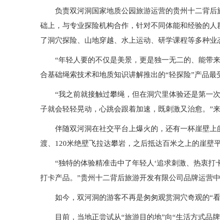
负责双河洞国家地质公园旅游运营的贵州十二背后
础上，与专业探险机构合作，针对不同体能和经验的人群
了洞穴探险、山地穿越、水上运动、研学课程等多种业
“年轻人要的不仅是美景，更是独一无二的、能带
合基础绳索技术和地质知识讲解推出的“轻探险”产品最
“我之前就接触过攀绳，但在洞穴里体验还是第一
子就会轻轻晃动，心跳会跟着加速，既刺激又治愈。”
伴随双河洞在社交平台上爆火的，还有一杯崖壁上
渡、120米绝壁飞拉达攀岩，之后抵达百米之上的崖壁
“独特的体验精准击中了年轻人‘追求刺激、热衷打
打卡产品。”贵州十二背后旅游开发有限公司品牌运营
如今，双河洞的游客不再是匆匆观赏洞穴奇观的“看
目前，当地正尝试从“旅游目的地”向“生活方式品