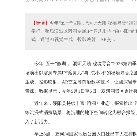
【导读】
今年“五一”假期，“洞听天籁·秘境寻音”2
举行。整场演出以溶洞专属IP“溶灵儿”与“绥小阳”的
式，通过AI视觉生成、投影映射、AR交...
今年“五一”假期，“洞听天籁·秘境寻音”2026
场演出以溶洞专属IP“溶灵儿”与“绥小阳”的秘境寻音之旅
生成、投影映射、AR交互等前沿数字技术，让幽深岩壁
青睐。数据显示，今年5月1日至5日，双河洞景区累计接待
近年来，绥阳县持续丰富“溶洞+”业态，探索推出
等沉浸式消费场景，将沉睡的地下空间转化为融合探险
入了新活力。
早上8点，双河洞国家地质公园入口处已有人在排