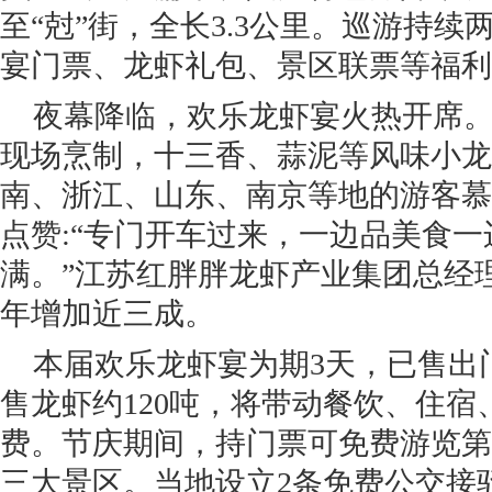
至“尅”街，全长3.3公里。巡游持
宴门票、龙虾礼包、景区联票等福利
夜幕降临，欢乐龙虾宴火热开席。
现场烹制，十三香、蒜泥等风味小龙
南、浙江、山东、南京等地的游客慕
点赞:“专门开车过来，一边品美食
满。”江苏红胖胖龙虾产业集团总经
年增加近三成。
本届欢乐龙虾宴为期3天，已售出
售龙虾约120吨，将带动餐饮、住
费。节庆期间，持门票可免费游览第
三大景区。当地设立2条免费公交接