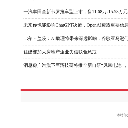
一汽丰田全新卡罗拉车型上市，售11.68万-15.58万元
未来你也能影响ChatGPT决策，OpenAI透露重要信
比尔・盖茨：AI助理将带来深远影响，谷歌亚马逊
住建部加大房地产企业失信联合惩戒
消息称广汽旗下巨湾技研将推全新自研“凤凰电池”
本站部分