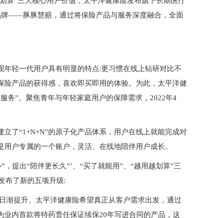
用越划算”三大核心用户价值，太平洋健康险发布旗下长期医疗
品牌——豚豚慧赔，通过将保险产品与服务深度融合，全面
现年轻一代用户具有明显的特点:更习惯在线上钻研对比不
保险产品的获得感，喜欢即买即用的体验。为此，太平洋健
务”。聚焦青年与年轻家庭用户的保障需求，2022年4
立了“1+N+N”的原子化产品体系，用户在线上就能完成对
是用户专属的一个账户，灵活、在线地陪伴用户成长。
”，提出“陪伴更长久”’、“买了就能用”、“越用越划算”三
发布了新的五项升级:
求日渐提升。太平洋健康险希望真正从客户需求出发，通过
为业内首款将特药责任保证续保20年写进合同的产品，这