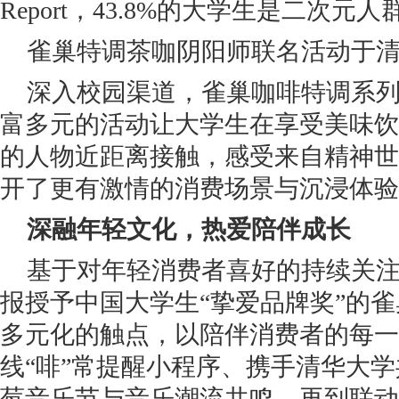
Report，43.8%的大学生是二次元人
雀巢特调茶咖阴阳师联名活动于
深入校园渠道，雀巢咖啡特调系
富多元的活动让大学生在享受美味饮
的人物近距离接触，感受来自精神世
开了更有激情的消费场景与沉浸体验
深
融年轻
文化，
热爱陪伴成长
基于对年轻消费者喜好的持续关注
报授予中国大学生“挚爱品牌奖”的
多元化的触点，以陪伴消费者的每一
线“啡”常提醒小程序、携手清华大
莓音乐节与音乐潮流共鸣，再到联动