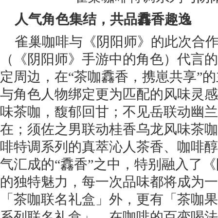
人气角色集结，共品馫
香趣
逸
雀巢咖啡与《阴阳师》的此次合
（《阴阳师》手游中的角色）代言的
定周边，在“茶咖馫香，携崽共享”
与角色人物绑定更为匹配的风味灵感
味茶咖，馥郁回甘；不见岳联动幽兰
在；须佐之男联动桂香乌龙风味茶咖
啡特调系列的真萃沁人茶香、咖啡醇
气汇成的“馫香”之中，特别融入了
的独特魅力，每一次品味都将成为一
「茶咖联名礼盒」外，更有「茶咖果
系列联名礼盒」，在咖啡的百变喝法