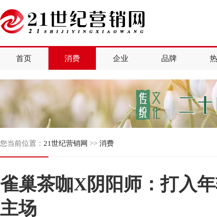
首页
消费
企业
品牌
您当前位置：
21世纪营销网
>>
消费
雀巢茶咖X阴阳师：打入
主场